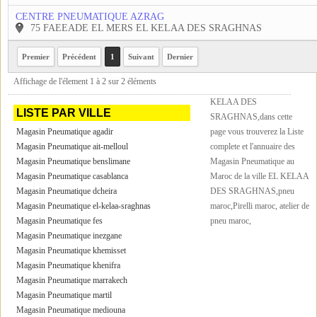
CENTRE PNEUMATIQUE AZRAG
75 FAEEADE EL MERS EL KELAA DES SRAGHNAS
Premier
Précédent
1
Suivant
Dernier
Affichage de l'élement 1 à 2 sur 2 éléments
KELAA DES
LISTE PAR VILLE
SRAGHNAS,dans cette
Magasin Pneumatique agadir
page vous trouverez la Liste
Magasin Pneumatique ait-melloul
complete et l'annuaire des
Magasin Pneumatique benslimane
Magasin Pneumatique au
Magasin Pneumatique casablanca
Maroc de la ville EL KELAA
Magasin Pneumatique dcheira
DES SRAGHNAS,pneu
Magasin Pneumatique el-kelaa-sraghnas
maroc,Pirelli maroc, atelier de
Magasin Pneumatique fes
pneu maroc,
Magasin Pneumatique inezgane
Magasin Pneumatique khemisset
Magasin Pneumatique khenifra
Magasin Pneumatique marrakech
Magasin Pneumatique martil
Magasin Pneumatique mediouna