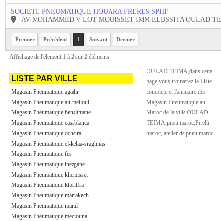
SOCIETE PNEUMATIQUE HOUARA FRERES SPHF
AV MOHAMMED V LOT MOUISSET IMM ELBSSITA OULAD T
Premier
Précédent
1
Suivant
Dernier
Affichage de l'élement 1 à 2 sur 2 éléments
OULAD TEIMA,dans cette
LISTE PAR VILLE
page vous trouverez la Liste
Magasin Pneumatique agadir
complete et l'annuaire des
Magasin Pneumatique ait-melloul
Magasin Pneumatique au
Magasin Pneumatique benslimane
Maroc de la ville OULAD
Magasin Pneumatique casablanca
TEIMA,pneu maroc,Pirelli
Magasin Pneumatique dcheira
maroc, atelier de pneu maroc,
Magasin Pneumatique el-kelaa-sraghnas
Magasin Pneumatique fes
Magasin Pneumatique inezgane
Magasin Pneumatique khemisset
Magasin Pneumatique khenifra
Magasin Pneumatique marrakech
Magasin Pneumatique martil
Magasin Pneumatique mediouna